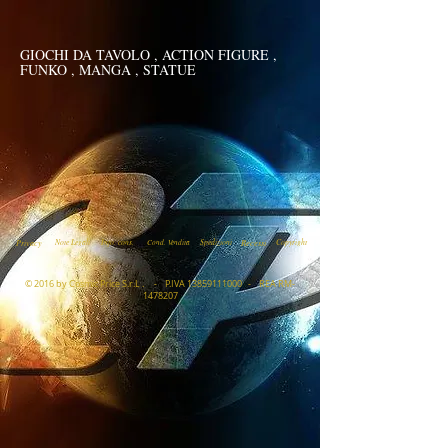
GIOCHI DA TAVOLO , ACTION FIGURE ,
FUNKO , MANGA , STATUE
Privacy
Note Legali
Info. cons.
Cond. Vendita
Spedizioni
Recessi
Copyright
© 2016 by Cosmic Price S.r.L . - P.IVA
13859111000
- REA RM-
1478207