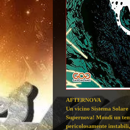
AFTERNOVA
Un vicino Sistema Solare 
Supernova! Mondi un tem
pericolosamente instabili