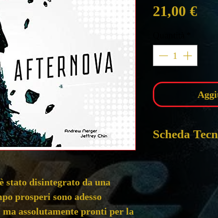
Pre
21,00 €
Quantità
*
Aggi
Scheda Tecn
AFTERNOVA
è stato disintegrato da una
3 - 6 GIOCATO
po prosperi sono adesso
DURATA 40 mi
ETA' CONSIGLI
, ma assolutamente pronti per la