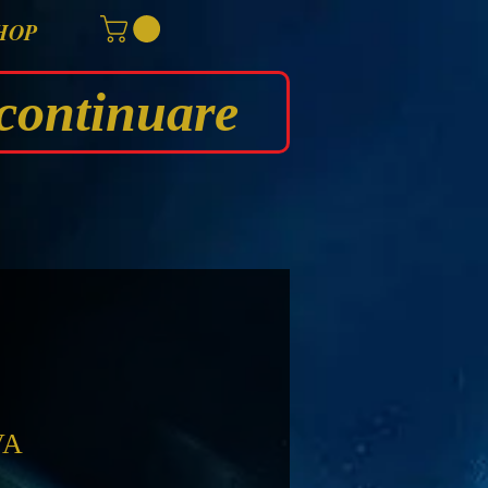
HOP
continuare
VA