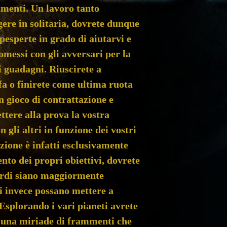
mmenti. Un lavoro tanto
PRODUTTORE 
ere in solitaria, dovrete dunque
esperte in grado di aiutarvi e
messi con gli avversari per la
i guadagni. Riuscirete a
fa o finirete come ultima ruota
 gioco di contrattazione e
ttere alla prova la vostra
 gli altri in funzione dei vostri
zione è infatti esclusivamente
nto dei propri obiettivi, dovrete
ordi siano maggiormente
li invece possano mettere a
. Esplorando i vari pianeti avrete
e una miriade di frammenti che