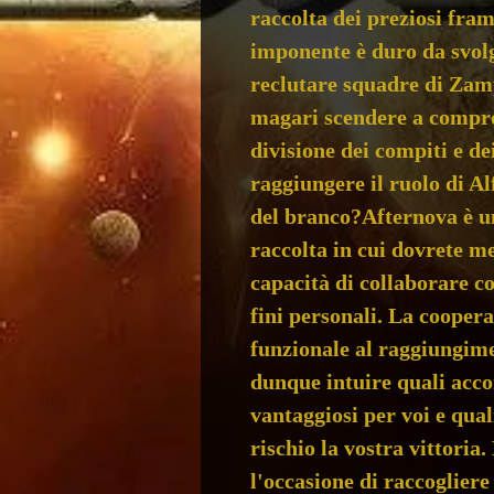
raccolta dei preziosi fra
imponente è duro da svolg
reclutare squadre di Zamp
magari scendere a compro
divisione dei compiti e de
raggiungere il ruolo di Al
del branco?Afternova è un
raccolta in cui dovrete me
capacità di collaborare con
fini personali. La coopera
funzionale al raggiungime
dunque intuire quali acc
vantaggiosi per voi e qua
rischio la vostra vittoria
l'occasione di raccoglier