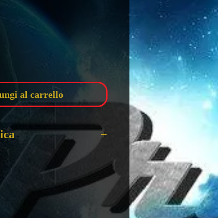
zzo
ungi al carrello
ica
RI
n CIRCA
ATA 12+