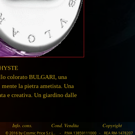
eau de toilette
40 ML
VAPO
THYSTE
llo colorato BULGARI, una
 mente la pietra ametista. Una
ata e creativa. Un giardino dalle
Info. cons.
Cond. Vendita
Copyright
© 2016 by Cosmic Price S.r.L . - P.IVA 13859111000 - REA RM-1478207