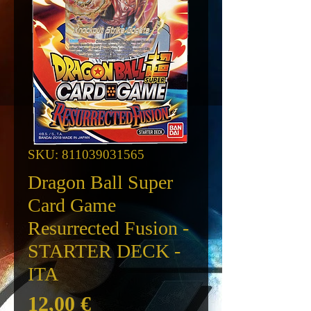
SKU: 811039031565
Dragon Ball Super
Card Game
Resurrected Fusion -
STARTER DECK -
ITA
Prezzo
12,00 €