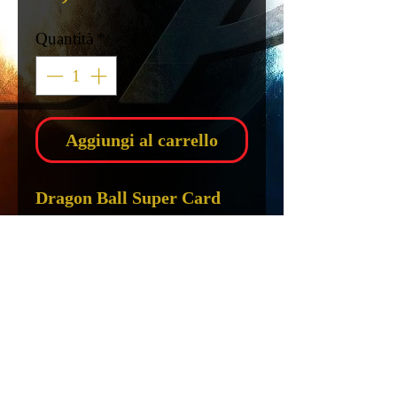
Quantità
*
Aggiungi al carrello
Dragon Ball Super Card
Game
Resurrected Fusion -
STARTER DECK - ITA
Scheda Tecnica
Dragon Ball Super Card