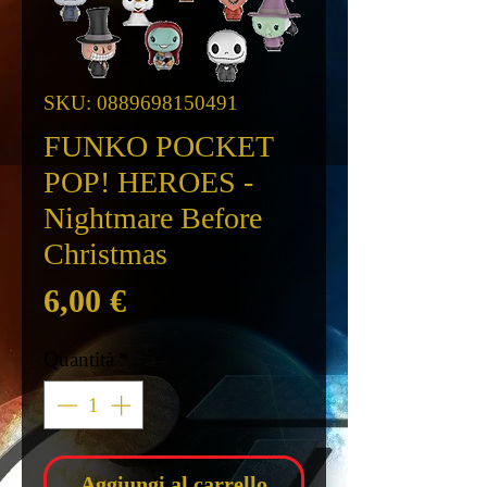
SKU: 0889698150491
FUNKO POCKET
POP! HEROES -
Nightmare Before
Christmas
Prezzo
6,00 €
Quantità
*
Aggiungi al carrello