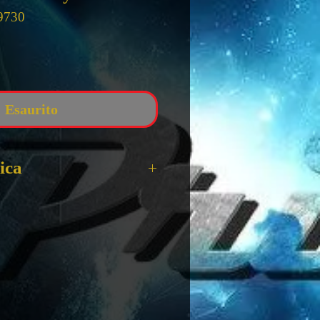
9730
zzo
Esaurito
ica
mation: 308
- Daffy
 10 Cm
 FUNKO