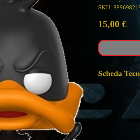
SKU: 88969821
Pre
15,00 €
Scheda Tecn
Funko POP! Ani
​​​​​​​Looney Tunes 
ALTEZZA circa
PRODUTTORE