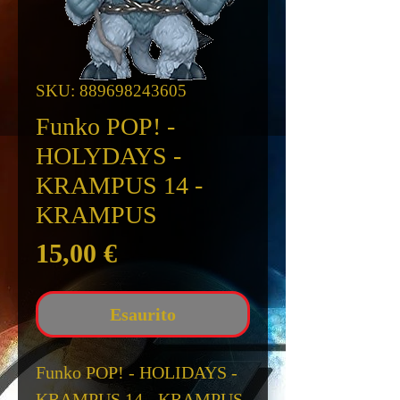
SKU: 889698243605
Funko POP! -
HOLYDAYS -
KRAMPUS 14 -
KRAMPUS
Prezzo
15,00 €
Esaurito
Funko POP! - HOLIDAYS -
KRAMPUS 14 - KRAMPUS