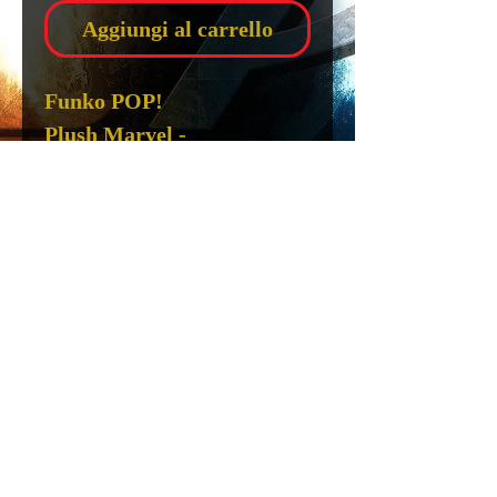
Aggiungi al carrello
Funko POP!
Plush Marvel -
Batman Plush 15cm
Scheda Tecnica
Funko POP! - Plush Marvel
15
Privacy
Note Legali
Info. cons.
Cond. Vendita
Spedizioni
Recessi
Copyright
BATMAN
© 2016 by Cosmic Price S.r.L . - P.IVA
13859111000
- REA RM-
1478207
ALTEZZA circa 15 Cm
PRODUTTORE FUNKO