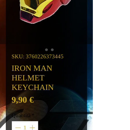
SKU: 3760226373445
IRON MAN
HELMET
KEYCHAIN
Prezzo
9,90 €
Quantità
*