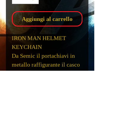
Aggiungi al carrello
IRON MAN HELMET
KEYCHAIN
Da Semic il portachiavi in
metallo raffigurante il casco
di IRON MAN, confezionato
in una scatola in plastica
trasparente..
Scheda Tecnica
IRON MAN HELMET
Note Legali
Info. cons.
Cond. Vendita
Spedizioni
Copyright