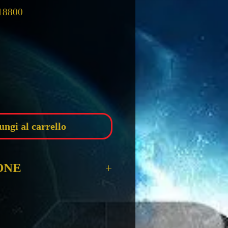
18800
zzo
ungi al carrello
ONE
y kenzo Eau de parfum