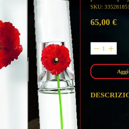
SKU: 33528185
Pre
65,00 €
Quantità
*
Aggi
DESCRIZI
Kenzo Flower b
spray 100 ml