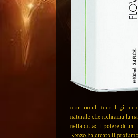
n un mondo tecnologico e ur
naturale che richiama la na
nella città: il potere di un 
Kenzo ha creato il profumo