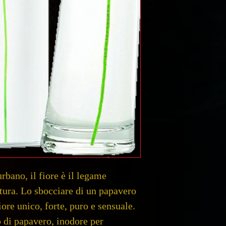
bano, il fiore è il legame
tura. Lo sbocciare di un papavero
fiore unico, forte, puro e sensuale.
 di papavero, inodore per