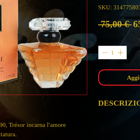
SKU: 31477580
Pr
 75,00 € 
6
re
Quantità
*
Aggi
DESCRIZI
LANCOME
90, Trésor incarna l'amore 
TRESOR ED
tatura. 