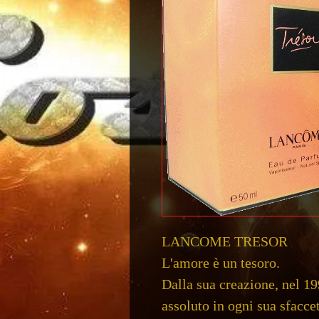
LANCOME TRESOR
L'amore è un tesoro. 
Dalla sua creazione, nel 19
assoluto in ogni sua sfaccet