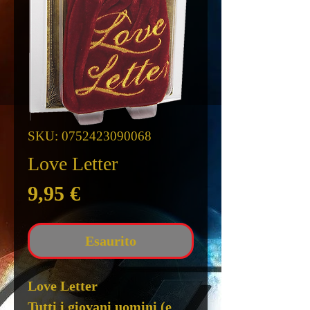
SKU: 0752423090068
Love Letter
Prezzo
9,95 €
Esaurito
Love Letter
Tutti i giovani uomini (e