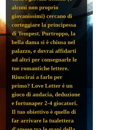
alcuni non proprio
giovanissimi) cercano di
corteggiare la principessa
di Tempest. Purtroppo, la
bella dama si è chiusa nel
palazzo, e dovrai affidarti
ad altri per consegnarle le
tue romantiche lettere.
Riuscirai a farlo per
primo? Love Letter è un
gioco di audacia, deduzione
e fortunaper 2-4 giocatori.
Il tuo obiettivo è quello di
far arrivare la tualettera
d'amore tra le mani della