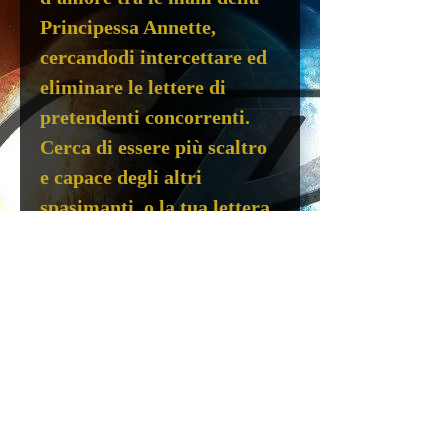
Principessa Annette,
cercandodi intercettare ed
eliminare le lettere di
pretendenti concorrenti.
Cerca di essere più scaltro
e capace degli altri
spasimanti, o la tua lettera
potrebbe finire gettata nel
fuoco!
Spedizione 6€ AD
ECCEZIONE DELLE
ISOLE E DEI LUOGHI
RITENUTI DISAGIATI
Gioco da tavolo in Italiano