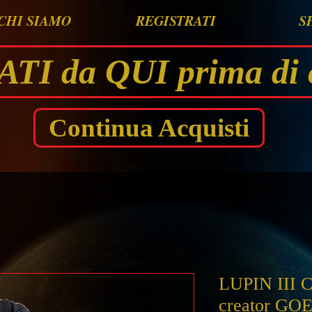
CHI SIAMO
REGISTRATI
S
I da QUI prima di 
Continua Acquisti
LUPIN III C
creator G