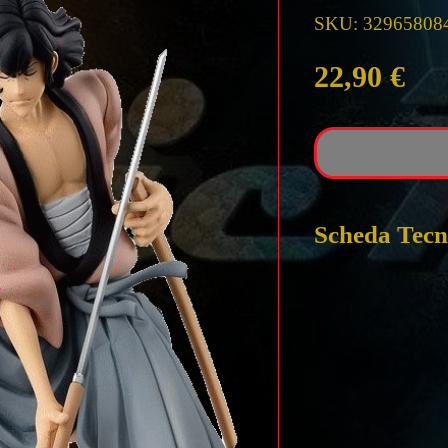
SKU: 32965808
Pre
22,90 €
Scheda Tecn
LUPIN III Cre
ISHIKAWA
Statua NON arti
ALTEZZA circa
MATERIALE P
PACKING BO