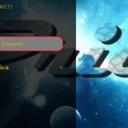
48171
zzo
Esaurito
ica
ator X creator GOEMON
colata
 11 Cm
VC
X