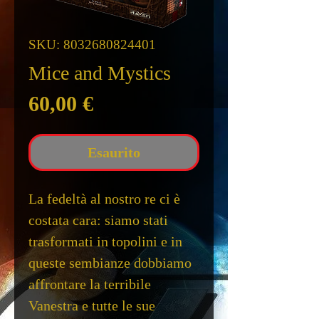
SKU: 8032680824401
Mice and Mystics
Prezzo
60,00 €
Esaurito
La fedeltà al nostro re ci è
costata cara: siamo stati
trasformati in topolini e in
queste sembianze dobbiamo
affrontare la terribile
Vanestra e tutte le sue