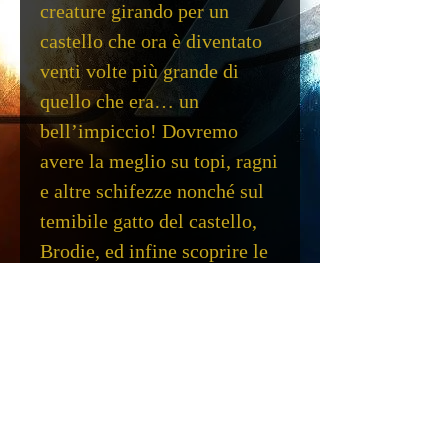
creature girando per un
castello che ora è diventato
venti volte più grande di
quello che era… un
bell’impiccio! Dovremo
avere la meglio su topi, ragni
e altre schifezze nonché sul
temibile gatto del castello,
Brodie, ed infine scoprire le
debolezze di Vanestra per
tentare di sconfiggerla e
salvare il regno.
Scheda Tecnica