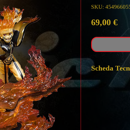
SKU: 45496605
Pre
69,00 €
Scheda Tecn
NARUTO ZER
RELATION FI
ALTEZZA circa
MATERILAE P
PACKAGING B
PRODUTTORE