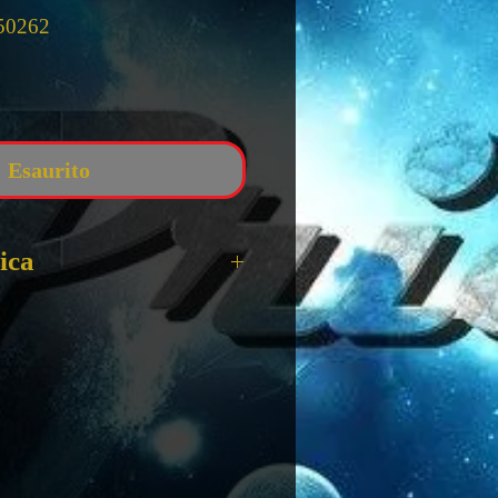
50262
zzo
Esaurito
ica
O NARUTO KURAMA
G
 22 Cm
VC
OX
 BANDAI