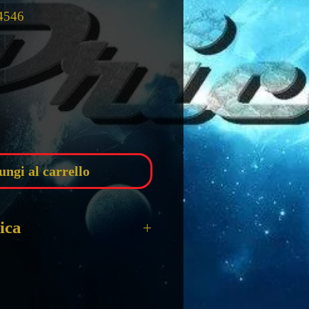
4546
zzo
ungi al carrello
ica
RBIE - 123
AIR BARBIE