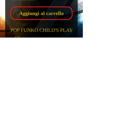
Aggiungi al carrello
POP FUNKO CHILD'S PLAY
- 56
CHUCKY
Scheda Tecnica
POP FUNKO CHILD'S PLAY
- 56
Privacy
Note Legali
Info. cons.
Cond. Vendita
Spedizioni
Recessi
Copyright
​​​​​​​CHUCKY
© 2016 by Cosmic Price S.r.L . - P.IVA
13859111000
- REA RM-
1478207
ALTEZZA circa 9 Cm
PRODUTTORE FUNKO