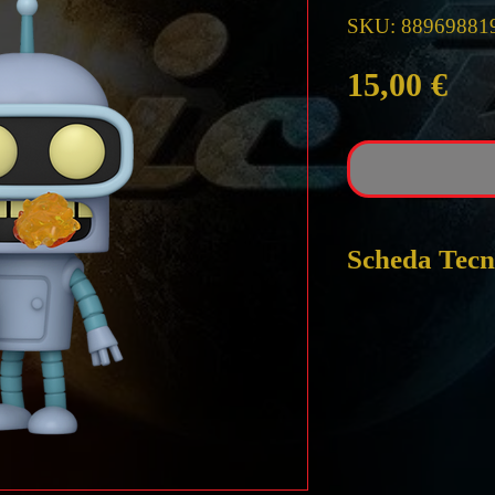
SKU: 88969881
Pre
15,00 €
Scheda Tecn
POP FUNKO FU
BENDER
ALTEZZA circa
PRODUTTORE