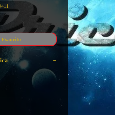
9411
zzo
Esaurito
ica
TURAMA - 1757
 9 Cm
 FUNKO