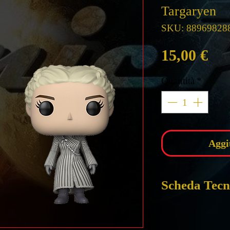
Targaryen
SKU: 88969828
Pre
15,00 €
Quantità
*
Aggi
Scheda Tecn
FUNKOPOP! -
Daenerys Targa