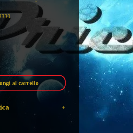
8880
zzo
ungi al carrello
ica
 GAME of THRONES 59
ryen