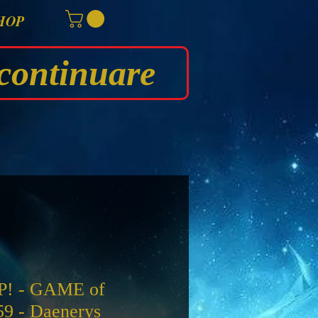
HOP
continuare
! - GAME of
 - Daenerys