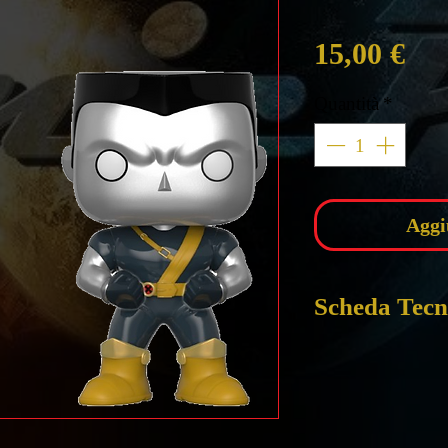
Pre
15,00 €
Quantità
*
Aggi
Scheda Tecn
Pop! Marvel: X
Colossus
ALTEZZA circa