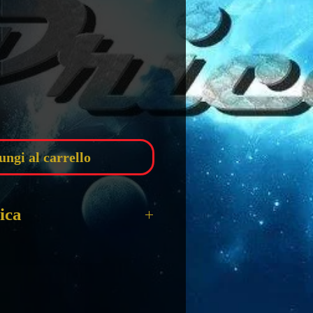
zzo
ungi al carrello
ica
-Men 316 -
 10 Cm