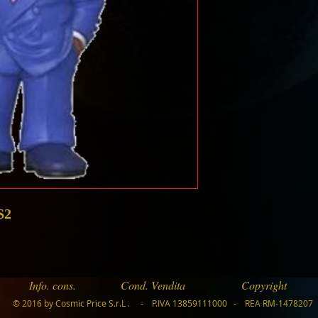
S2
Info. cons.
Cond. Vendita
Copyright
© 2016 by Cosmic Price S.r.L . - P.IVA 13859111000 - REA RM-1478207