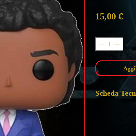
Pre
15,00 €
Quantità
*
Aggi
Scheda Tecn
POP! TV: MIA
ALTEZZA circa
PRODUTTORE