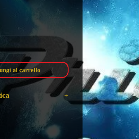
zzo
ungi al carrello
ica
MI VICE S2 TUBBS
 10 Cm
 FUNKO