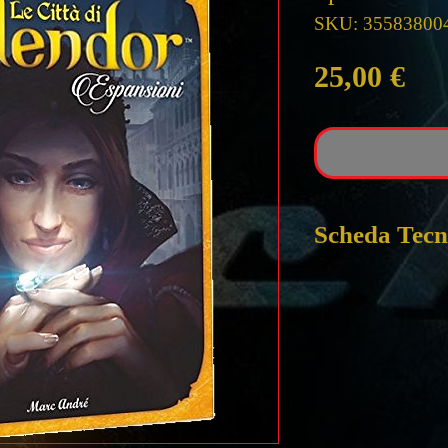
SKU: 35583800
Pre
25,00 €
Scheda Tecn
SPLENDOR :
ESP Le Città di
NECESSITA DE
2 - 4 Giocatori
dai 10 anni in su