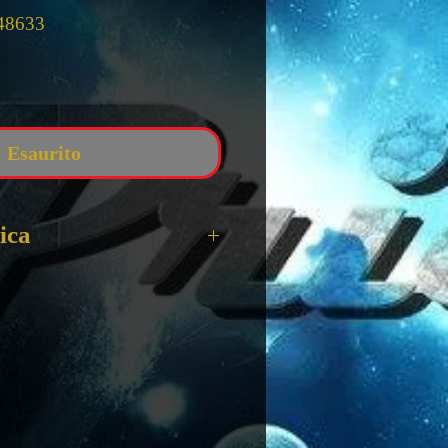
48633
zzo
Esaurito
ica
 Splendor
L GIOCO BASE