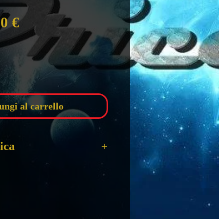
zzo
Prezzo
00 €
olare
scontato
ungi al carrello
ica
 LOGO MAGNET
MAGNETE
m