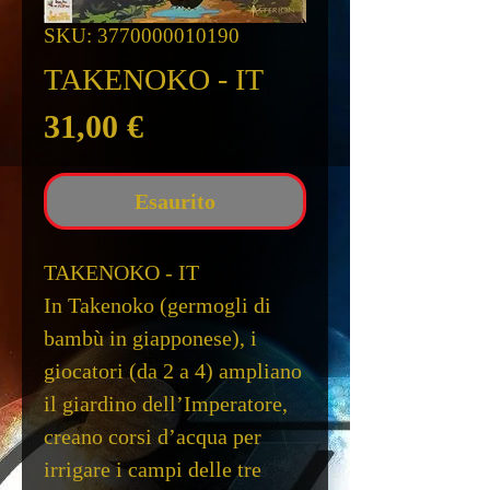
SKU: 3770000010190
TAKENOKO - IT
Prezzo
31,00 €
Esaurito
TAKENOKO - IT
In Takenoko (germogli di
bambù in giapponese), i
giocatori (da 2 a 4) ampliano
il giardino dell’Imperatore,
creano corsi d’acqua per
irrigare i campi delle tre