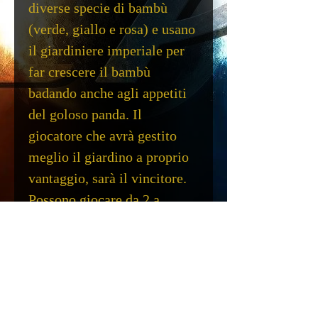
diverse specie di bambù
(verde, giallo e rosa) e usano
il giardiniere imperiale per
far crescere il bambù
badando anche agli appetiti
del goloso panda. Il
giocatore che avrà gestito
meglio il giardino a proprio
vantaggio, sarà il vincitore.
Possono giocare da 2 a
4 giocatori
Durata del gioco circa
45 minuti
Scheda Tecnica