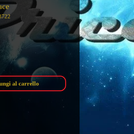
Jace
3722
zo
ungi al carrello