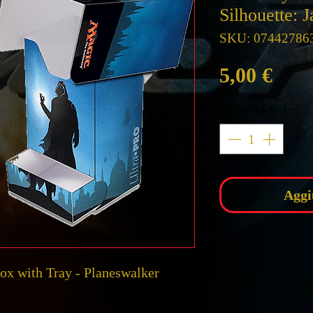
Silhouette: 
SKU: 07442786
Prez
5,00 €
Quantità
*
Aggi
 with Tray - Planeswalker