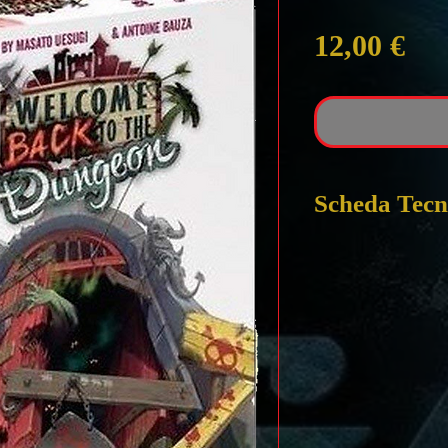
Pre
12,00 €
Scheda Tecn
Welcome Back t
GIOCO in ITA
da 2 a 4 giocatori
non adatto a bamb