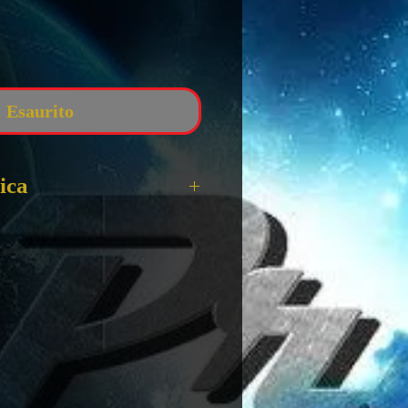
zzo
Esaurito
ica
o the Dungeon
LIANO
ini al disotto dei 3 anni