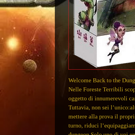
Welcome Back to the Dun
Nelle Foreste Terribili sco
oggetto di innumerevoli can
Tuttavia, non sei l’unico:al
mettere alla prova il propr
turno, riduci l’equipaggia
dungeon.Solo uno di voi ent