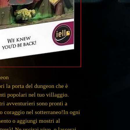
geon
pri la porta del dungeon che è
ti popolari nel tuo villaggio.
tri avventurieri sono pronti a
io coraggio nel sotterraneo!In ogni
mento o aggiungi mostri al
rerà! Ne uscirai vivo, o lascerai